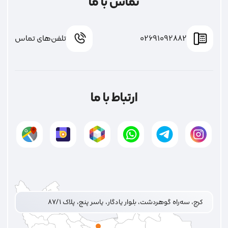
تماس با ما
02691092882
تلفن‌های تماس
ارتباط با ما
کرج، سه‌راه گوهردشت، بلوار یادگار، یاسر پنج، پلاک ۸۷/۱