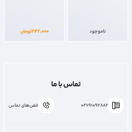
ناموجود
۲۴۲,۰۰۰
تومان
تماس با ما
02691092882
تلفن‌های تماس