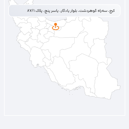
کرج، سه‌راه گوهردشت، بلوار یادگار، یاسر پنج، پلاک ۸۷/۱