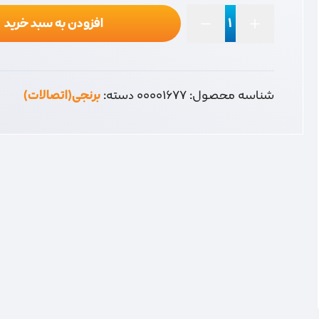
افزودن به سبد خرید
5راهی
پمپ
عدد
شناسه محصول:
00001677
دسته:
برنجی(اتصالات)