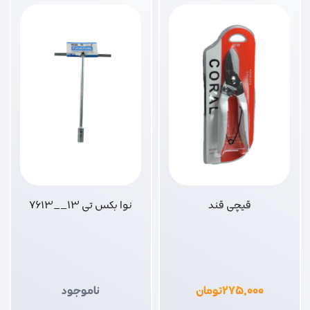
قیچی قند
نوا بکس تی 13__7613
۲۷۵,۰۰۰
تومان
ناموجود