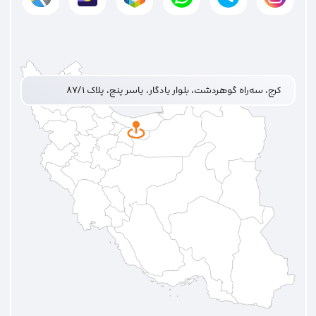
کرج، سه‌راه گوهردشت، بلوار یادگار، یاسر پنج، پلاک ۸۷/۱