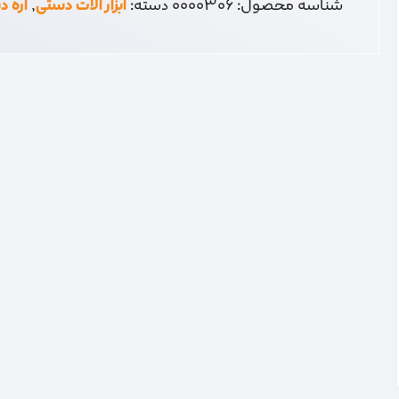
شناسه محصول:
0000306
دسته:
ابزار آلات دستی
,
اره 