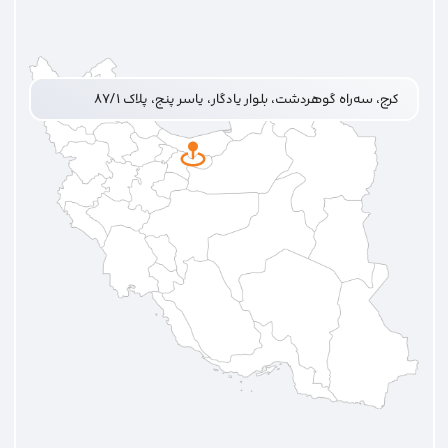
کرج، سه‌راه گوهردشت، بلوار یادگار، یاسر پنج، پلاک ۸۷/۱