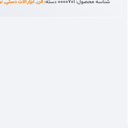
شناسه محصول:
0000701
دسته:
آلن
,
ابزار آلات دستی
,
نو