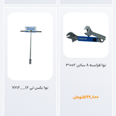
نوا فرانسه 8 ساتن 3002
نوا بکس تی 12__7612
۵۹۹,۸۰۰
تومان