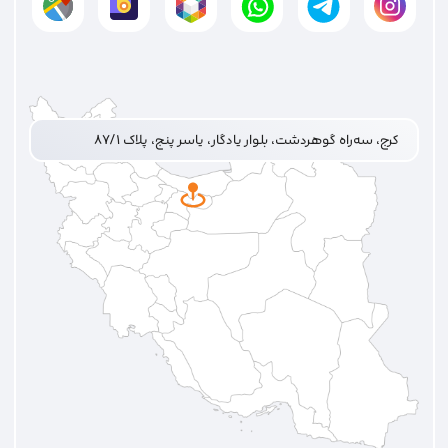
کرج، سه‌راه گوهردشت، بلوار یادگار، یاسر پنج، پلاک ۸۷/۱