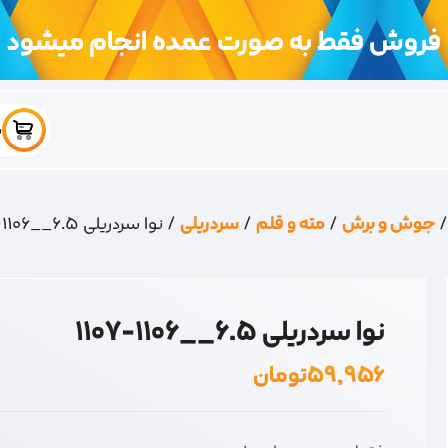
فروش فقط به صورت عمده انجام میشود
س
جوش و برش
/
مته و قلم
/
سردریلی
/ نوا سردریلی 6.5__1106-1107
نوا سردریلی 6.5__1106-1107
۵۹,۹۵۶
تومان