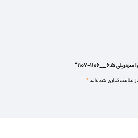
__1106-1107”
 علامت‌گذاری شده‌اند
*