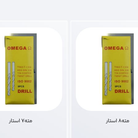
مته8 استار
مته7 استار