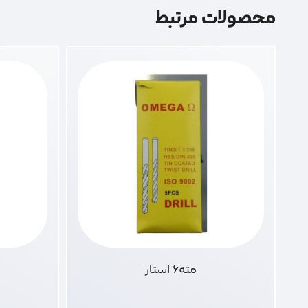
محصولات مرتبط
مته6 استار