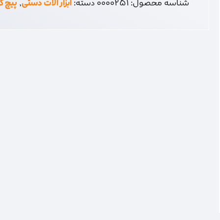
شناسه محصول:
0000251
دسته:
ابزار آلات دستی
,
پیچ گ