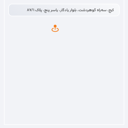
کرج، سه‌راه گوهردشت، بلوار یادگار، یاسر پنج، پلاک ۸۷/۱