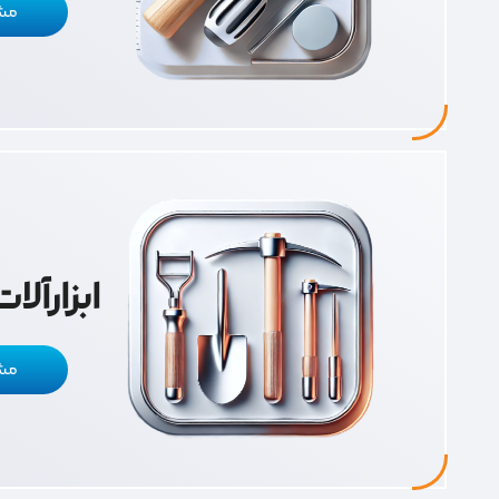
مش
ابزارآل
مش