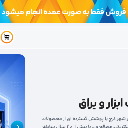
فروش فقط به صورت عمده انجام میشود
س
ار و یراق
در شهر کرج با پوشش گسترده ای از محصولات
چسب و رنگ،ابزار و یراق،جوش و برش،شیر آلات و تصفیه،الکتریکی،مصالح و... با بیش از 20 سال سابقه